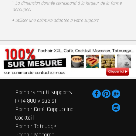
¹
La dimension donnée correspond à la largeur de la forme
découpée.
² Utiliser une peinture adaptée à votre support
.
Pochoirs multi-supports
(+14 800 visuels)
Pochoir Café, Cappuccino,
Cocktail
Pochoir Tatouage
Pochoir Macaron