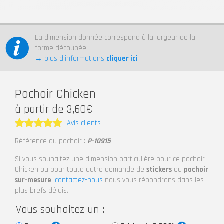
La dimension donnée correspond à la largeur de la
forme découpée.
→ plus d’informations
cliquer ici
Pochoir Chicken
à partir de 3,60€
Avis clients
Note
5
Référence du pochoir :
P-10915
sur 5
Si vous souhaitez une dimension particulière pour ce pochoir
Chicken ou pour toute autre demande de
stickers
ou
pochoir
sur-mesure
,
contactez-nous
nous vous répondrons dans les
plus brefs délais.
Vous souhaitez un :