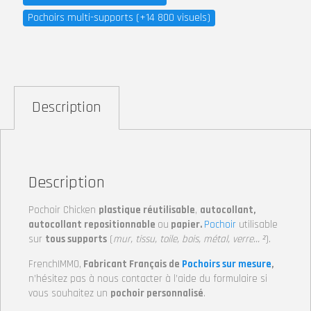
Pochoirs multi-supports (+14 800 visuels)
Description
Description
Pochoir Chicken
plastique réutilisable
,
autocollant,
autocollant repositionnable
ou
papier.
Pochoir
utilisable
sur
tous supports
(
mur, tissu, toile, bois, métal, verre… ²
).
FrenchIMMO,
Fabricant Français de
Pochoirs sur mesure
,
n’hésitez pas à nous contacter à l’aide du formulaire si
vous souhaitez un
pochoir personnalisé
.