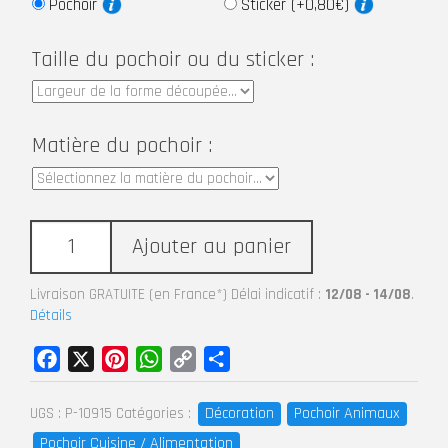
Pochoir
Sticker (+0,80€)
Taille du pochoir ou du sticker :
Matière du pochoir :
Ajouter au panier
Livraison GRATUITE (en France*) Délai indicatif :
12/08 - 14/08
.
Détails
Facebook
X
Pinterest
WhatsApp
Copy
Partager
Link
Décoration
Pochoir Animaux
UGS :
P-10915
Catégories :
Pochoir Cuisine / Alimentation