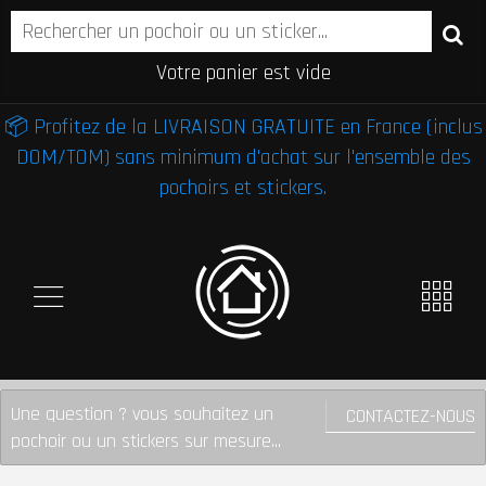
Votre panier est vide
📦 Profitez de la LIVRAISON GRATUITE en France (inclus
DOM/TOM) sans minimum d'achat sur l'ensemble des
pochoirs et stickers.
Une question ? vous souhaitez un
CONTACTEZ-NOUS
pochoir ou un stickers sur mesure...