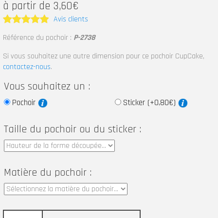
à partir de 3,60€
Avis clients
Note
5
Référence du pochoir :
P-2738
sur 5
Si vous souhaitez une autre dimension pour ce pochoir CupCake,
contactez-nous
.
Vous souhaitez un :
Pochoir
Sticker (+0,80€)
Taille du pochoir ou du sticker :
Matière du pochoir :