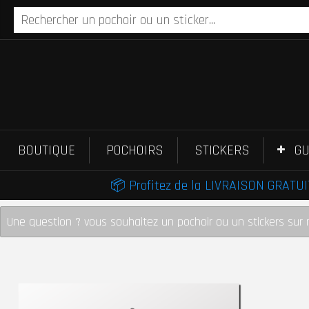
BOUTIQUE
POCHOIRS
STICKERS
GU
📦 Profitez de la LIVRAISON GRATUIT
Une question ? vous souhaitez un pochoir ou un stickers sur 