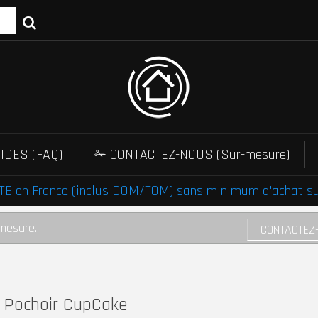
IDES (FAQ)
✁ CONTACTEZ-NOUS (Sur-mesure)
E en France (inclus DOM/TOM) sans minimum d'achat sur 
mesure...
CONTACTEZ
Pochoir CupCake