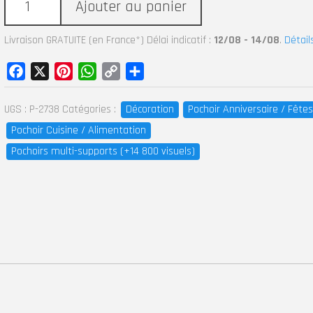
Ajouter au panier
Livraison GRATUITE (en France*) Délai indicatif :
12/08 - 14/08
.
Détail
Facebook
X
Pinterest
WhatsApp
Copy
Partager
Link
UGS :
P-2738
Catégories :
Décoration
Pochoir Anniversaire / Fêtes
Pochoir Cuisine / Alimentation
Pochoirs multi-supports (+14 800 visuels)