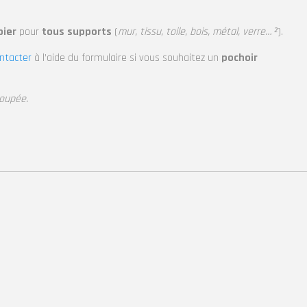
ier
pour
tous supports
(
mur, tissu, toile, bois, métal, verre… ²
).
ntacter
à l’aide du formulaire si vous souhaitez un
pochoir
coupée.