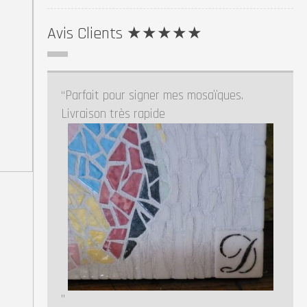
Avis Clients ★★★★★
C’est la deuxième fois que je commande
des pochoirs sur FrenchIMMO et je dois
dire que je suis complètement satisfait
leurs réalisations en temps record, de leur
disponibilité et de leur cordialité.
Christian ★★★★★
Consulter les avis
-
Ajouter un avis