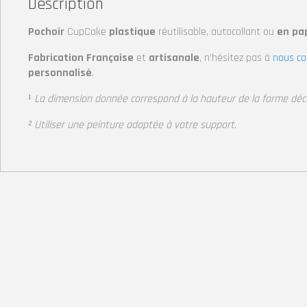
Description
Pochoir
CupCake
plastique
réutilisable, autocollant
ou
en pap
Fabrication Française
et
artisanale
, n’hésitez pas à
nous co
personnalisé
.
¹
La dimension donnée correspond à la hauteur de la forme dé
² Utiliser une peinture adaptée à votre support
.