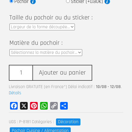
Pochoir
Sticker (+0,80€)
Taille du pochoir ou du sticker :
Matière du pochoir :
Ajouter au panier
Livraison GRATUITE (en France*) Délai indicatif :
10/08 - 12/08
.
Détails
Facebook
X
Pinterest
WhatsApp
Copy
Partager
Link
Décoration
UGS :
P-8181
Catégories :
Pochoir Cuisine / Alimentation