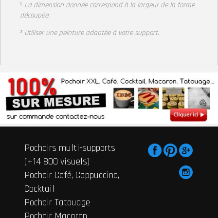
¹
La dimension donnée correspond à la largeur de la forme
découpée.
² Utiliser une peinture adaptée à votre support
.
Pochoirs multi-supports
(+14 800 visuels)
Pochoir Café, Cappuccino,
Cocktail
Pochoir Tatouage
Pochoir Macaron