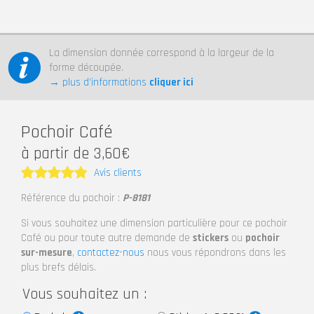
La dimension donnée correspond à la largeur de la
forme découpée.
→ plus d’informations
cliquer ici
Pochoir Café
à partir de 3,60€
Avis clients
Note
5
Référence du pochoir :
P-8181
sur 5
Si vous souhaitez une dimension particulière pour ce pochoir
Café ou pour toute autre demande de
stickers
ou
pochoir
sur-mesure
,
contactez-nous
nous vous répondrons dans les
plus brefs délais.
Vous souhaitez un :