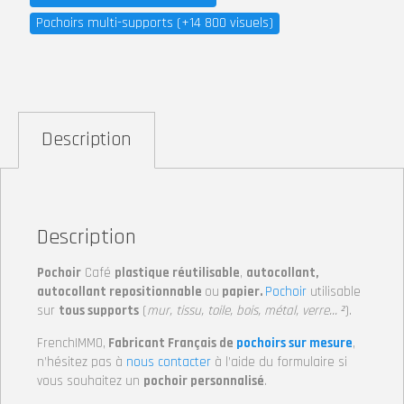
Pochoirs multi-supports (+14 800 visuels)
Description
Description
Pochoir
Café
plastique réutilisable
,
autocollant,
autocollant repositionnable
ou
papier.
Pochoir
utilisable
sur
tous supports
(
mur, tissu, toile, bois, métal, verre… ²
).
FrenchIMMO,
Fabricant Français de
pochoirs sur mesure
,
n’hésitez pas à
nous contacter
à l’aide du formulaire si
vous souhaitez un
pochoir personnalisé
.