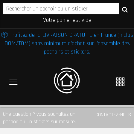
Votre panier est vide
📦 Profitez de la LIVRAISON GRATUITE en France (inclus
DOM/TOM) sans minimum d'achat sur l'ensemble des
pochoirs et stickers.
Une question ? vous souhaitez un
CONTACTEZ-NOUS
pochoir ou un stickers sur mesure...