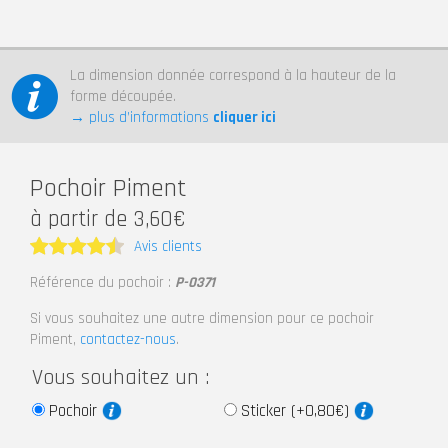
La dimension donnée correspond à la hauteur de la
forme découpée.
→ plus d’informations
cliquer ici
Pochoir Piment
à partir de 3,60€
Avis clients
Note
4.5
Référence du pochoir :
P-0371
sur 5
Si vous souhaitez une autre dimension pour ce pochoir
Piment,
contactez-nous
.
Vous souhaitez un :
Pochoir
Sticker (+0,80€)