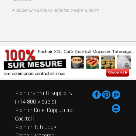
² Utiliser une peinture adaptée à votre support
.
Pochoirs multi-supports
(+14 800 visuels)
Pochoir Café, Cappuccino,
Cocktail
Pochoir Tatouage
Pochoir Macaron