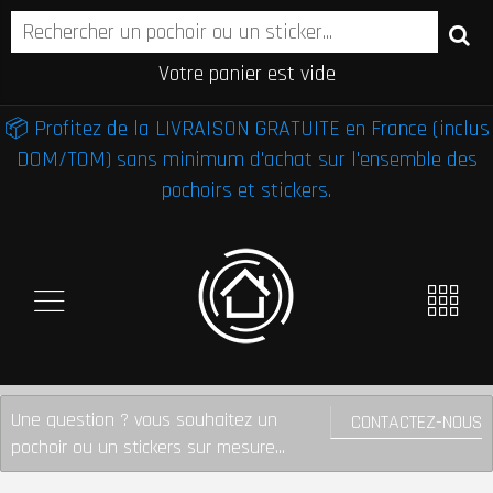
Votre panier est vide
📦 Profitez de la LIVRAISON GRATUITE en France (inclus
DOM/TOM) sans minimum d'achat sur l'ensemble des
pochoirs et stickers.
Une question ? vous souhaitez un
CONTACTEZ-NOUS
pochoir ou un stickers sur mesure...