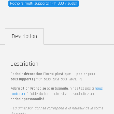
Pochoirs multi-supports (+14 800 visuels)
Description
Description
Pochoir
décoration
Piment
plastique
ou
papier
pour
tous supports
(
mur, tissu, toile, bois, verre… ²
).
Fabrication Française
et
artisanale
, n’hésitez pas à
nous
contacter
à l’aide du formulaire si vous souhaitez un
pochoir personnalisé
.
¹
La dimension donnée correspond à la hauteur de la forme
découpée.