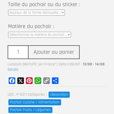
Taille du pochoir ou du sticker :
Matière du pochoir :
Ajouter au panier
Livraison GRATUITE (en France*) Délai indicatif :
12/08 - 14/08
.
Détails
Facebook
X
Pinterest
WhatsApp
Copy
Partager
Link
Décoration
UGS :
P-0371
Catégories :
Pochoir Cuisine / Alimentation
Pochoir Fruits / Légumes